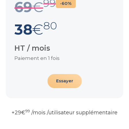
99
69
€
-60%
80
38
€
HT / mois
Paiement en 1 fois
Essayer
99
+29€
/mois /utilisateur supplémentaire