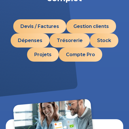
Devis / Factures
Gestion clients
Dépenses
Trésorerie
Stock
Projets
Compte Pro