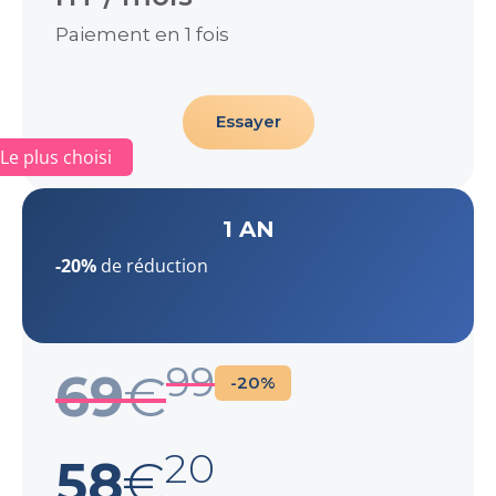
Paiement en 1 fois
Essayer
Le plus choisi
1 AN
-20%
de réduction
99
69
€
-20%
20
58
€